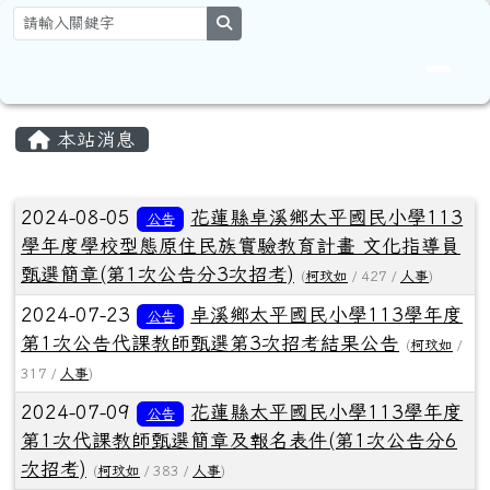
花蓮縣卓溪鄉太平國民小學全球資
跳至主內容區
search
頁尾區域
主內容區域
本站消息
文章列表
2024-08-05
花蓮縣卓溪鄉太平國民小學113
公告
學年度學校型態原住民族實驗教育計畫 文化指導員
甄選簡章(第1次公告分3次招考)
(
柯玟如
/ 427 /
人事
)
2024-07-23
卓溪鄉太平國民小學113學年度
公告
第1次公告代課教師甄選第3次招考結果公告
(
柯玟如
/
317 /
人事
)
2024-07-09
花蓮縣太平國民小學113學年度
公告
第1次代課教師甄選簡章及報名表件(第1次公告分6
次招考)
(
柯玟如
/ 383 /
人事
)