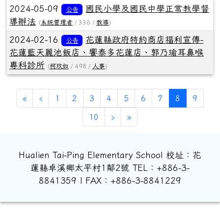
2024-05-09
國民小學及國民中學正常教學督
公告
導辦法
(
系統管理者
/ 336 /
教導
)
2024-02-16
花蓮縣政府特約商店福利宣傳-
公告
花蓮藍天麗池飯店、饗泰多花蓮店、郭乃瑜耳鼻喉
專科診所
(
柯玟如
/ 498 /
人事
)
第一頁
上一頁
(目前頁次)
«
‹
1
2
3
4
5
6
7
8
9
下一頁
最後頁
10
›
»
Hualien Tai-Ping Elementary School 校址：花
蓮縣卓溪鄉太平村1鄰2號 TEL：+886-3-
8841359 | FAX：+886-3-8841229