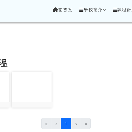
學全球資訊網
回首頁
學校簡介
課程計
體溫
photo-302
photo:302
(目前頁次)
«
‹
1
›
»