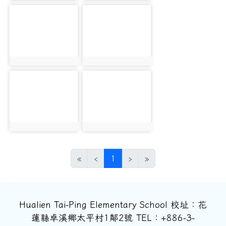
photo-372
photo-373
photo:372
photo:373
photo-375
photo-377
photo:375
photo:377
(目前頁次)
«
‹
1
›
»
Hualien Tai-Ping Elementary School 校址：花
蓮縣卓溪鄉太平村1鄰2號 TEL：+886-3-