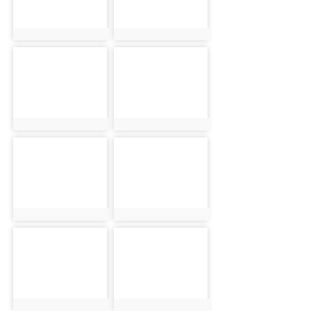
photo:359
photo:360
photo-361
photo-364
photo:361
photo:364
photo-365
photo-366
photo:365
photo:366
photo-368
photo-370
photo:368
photo:370