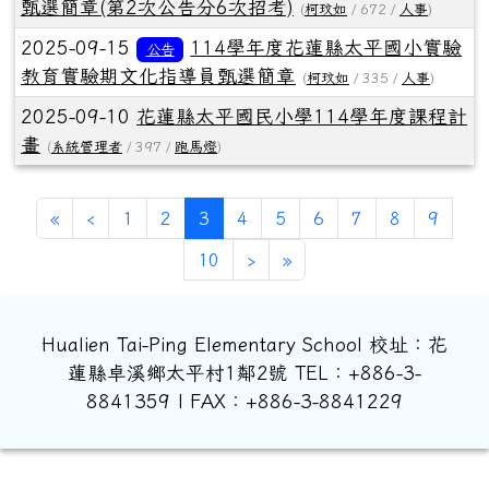
甄選簡章(第2次公告分6次招考)
(
柯玟如
/ 672 /
人事
)
2025-09-15
114學年度花蓮縣太平國小實驗
公告
教育實驗期文化指導員甄選簡章
(
柯玟如
/ 335 /
人事
)
2025-09-10
花蓮縣太平國民小學114學年度課程計
畫
(
系統管理者
/ 397 /
跑馬燈
)
第一頁
上一頁
(目前頁次)
«
‹
1
2
3
4
5
6
7
8
9
下一頁
最後頁
10
›
»
Hualien Tai-Ping Elementary School 校址：花
蓮縣卓溪鄉太平村1鄰2號 TEL：+886-3-
8841359 | FAX：+886-3-8841229