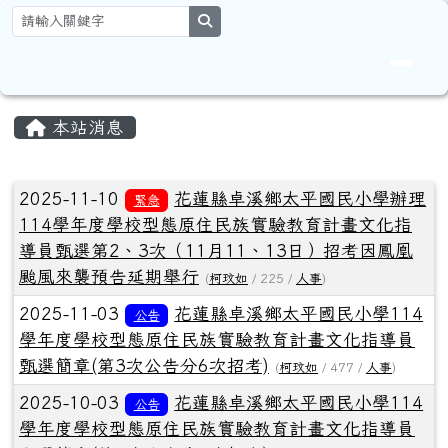
花蓮縣卓溪鄉太平國民小學全球資
跳至主內容區
search
頁尾區域
主內容區域
本站消息
文章列表
2025-11-10
花蓮縣卓溪鄉太平國民小學辦理
緊急
114學年度學校型態原住民族實驗教育計畫文化指
導員甄選第2、3次（11月11、13日）招考因鳳凰
颱風來襲預告延期舉行
(
柯玟如
/ 225 /
人事
)
2025-11-03
花蓮縣卓溪鄉太平國民小學114
公告
學年度學校型態原住民族實驗教育計畫文化指導員
甄選簡章(第3次公告分6次招考)
(
柯玟如
/ 477 /
人事
)
2025-10-03
花蓮縣卓溪鄉太平國民小學114
公告
學年度學校型態原住民族實驗教育計畫文化指導員