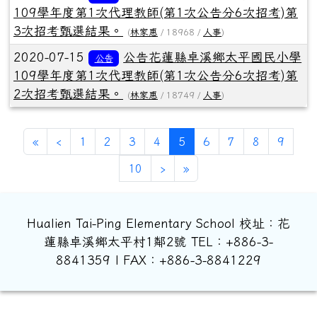
109學年度第1次代理教師(第1次公告分6次招考)第
3次招考甄選結果。
(
林家惠
/ 18968 /
人事
)
2020-07-15
公告花蓮縣卓溪鄉太平國民小學
公告
109學年度第1次代理教師(第1次公告分6次招考)第
2次招考甄選結果。
(
林家惠
/ 18749 /
人事
)
第一頁
上一頁
(目前頁次)
«
‹
1
2
3
4
5
6
7
8
9
下一頁
最後頁
10
›
»
Hualien Tai-Ping Elementary School 校址：花
蓮縣卓溪鄉太平村1鄰2號 TEL：+886-3-
8841359 | FAX：+886-3-8841229