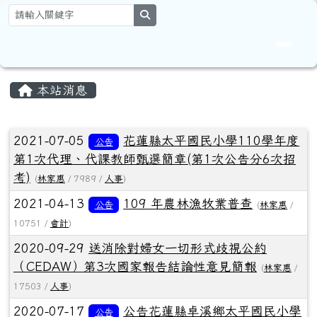
花蓮縣卓溪鄉太平國民小學全球資
跳至主內容區
search
頁尾區域
主內容區域
本站消息
文章列表
2021-07-05
花蓮縣太平國民小學110學年度
公告
第1次代理、代課教師甄選簡章(第1次公告分6次招
考)
(
林家惠
/ 7989 /
人事
)
2021-04-13
109 年農林漁牧業普查
公告
(
林家惠
/
10751 /
會計
)
2020-09-29
送消除對婦女一切形式歧視公約
（CEDAW）第3次國家報告結論性意見簡報
(
林家惠
/
17503 /
人事
)
2020-07-17
公告花蓮縣卓溪鄉太平國民小學
公告